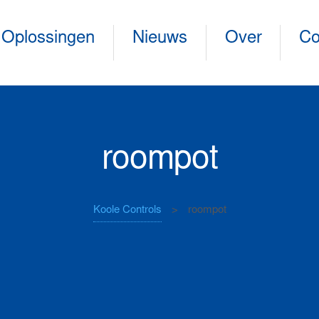
Oplossingen
Nieuws
Over
Co
roompot
Koole Controls
>
roompot