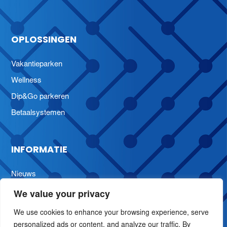
OPLOSSINGEN
Vakantieparken
Wellness
Dip&Go parkeren
Betaalsystemen
INFORMATIE
Nieuws
Over
We value your privacy
Contact
We use cookies to enhance your browsing experience, serve
Vacatures
personalized ads or content, and analyze our traffic. By