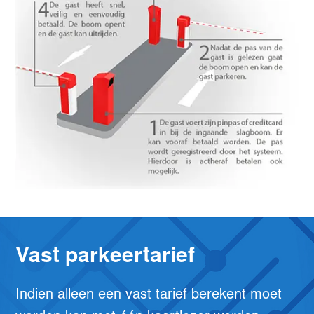
Vast parkeertarief
Indien alleen een vast tarief berekent moet