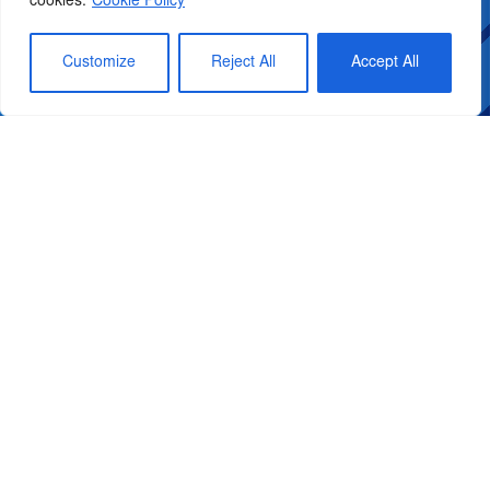
cookies.
Cookie Policy
Our solutions
Customize
Reject All
Accept All
Holiday parks
Wellness
Dip&Go parking
Payment systems
Quick Links
News
About us
Contact Us
Careers